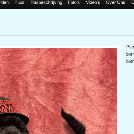
nden
Pups
Rasbeschrijving
Foto’s
Video’s
Over Ons
C
Pup
bor
bot