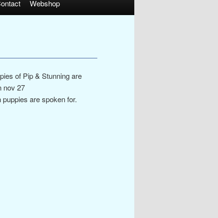
ontact
Webshop
pies of Pip & Stunning are
n nov 27
h puppies are spoken for.