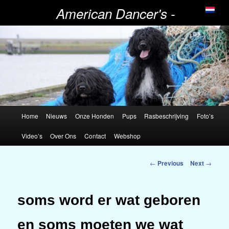
American Dancer's -
Portugese Waterhonden
Home
Nieuws
Onze Honden
Pups
Rasbeschrijving
Foto’s
Video’s
Over Ons
Contact
Webshop
Post
←
Previous
Next
→
navigation
soms word er wat geboren
en soms moeten we wat