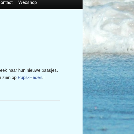
ontact
Webshop
eek naar hun nieuwe baasjes.
te zien op
Pups-Heden
.!