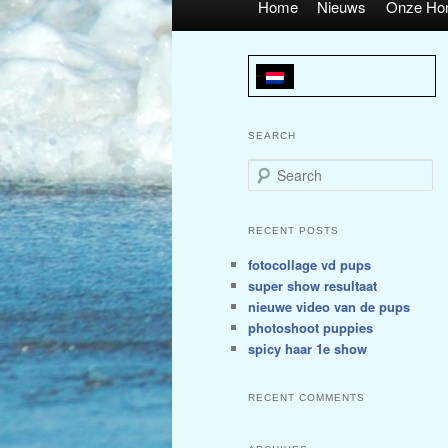
Home
Nieuws
Onze Ho
SEARCH
Search
RECENT POSTS
fotocollage vd pups
super show resultaat
nieuwe video van de pups
photoshoot puppies
spicy haar 1e show
RECENT COMMENTS