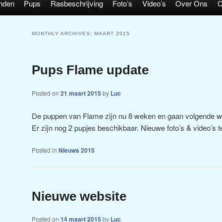
nden
Pups
Rasbeschrijving
Foto’s
Video’s
Over Ons
C
MONTHLY ARCHIVES:
MAART 2015
Pups Flame update
Posted on
21 maart 2015
by
Luc
De puppen van Flame zijn nu 8 weken en gaan volgende w
Er zijn nog 2 pupjes beschikbaar. Nieuwe foto’s & video’s 
Posted in
Nieuws 2015
Nieuwe website
Posted on
14 maart 2015
by
Luc