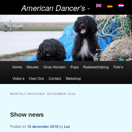
American Dancer's -
Portugese Waterhonden
Home
Nieuws
Onze Honden
Pups
Rasbeschrijving
Foto’s
Video’s
Over Ons
Contact
Webshop
MONTHLY ARCHIVES:
DECEMBER 2018
Show news
Posted on
16 december 2018
by
Luc