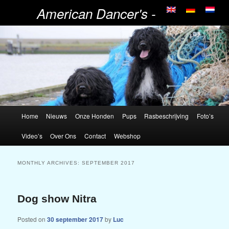
American Dancer's -
Portugese Waterhonden
Home
Nieuws
Onze Honden
Pups
Rasbeschrijving
Foto’s
Video’s
Over Ons
Contact
Webshop
MONTHLY ARCHIVES:
SEPTEMBER 2017
Dog show Nitra
Posted on
30 september 2017
by
Luc